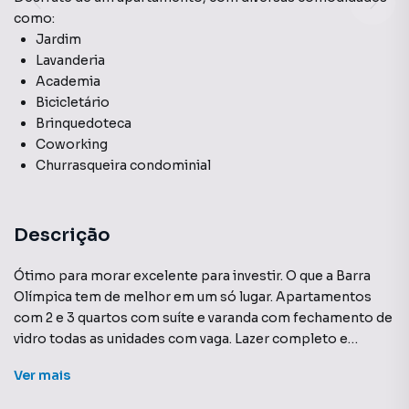
como:
Jardim
Lavanderia
Academia
Bicicletário
Brinquedoteca
Coworking
Churrasqueira condominial
Descrição
Ótimo para morar excelente para investir. O que a Barra
Olímpica tem de melhor em um só lugar. Apartamentos
com 2 e 3 quartos com suíte e varanda com fechamento de
vidro todas as unidades com vaga. Lazer completo e
facilities para o seu dia a dia. Segurança 24h. Preço e
Ver
mais
disponibilidade do imóvel sujeitos a alteração sem aviso
prévio.