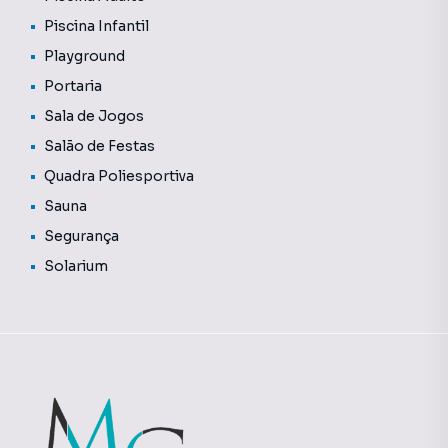
• Sala de jogos
Piscina Infantil
• Salão de festas
• Sauna
Playground
• Segurança
Portaria
• Solarium
Sala de Jogos
• Status: Em construção
• Finalidade: Residencial
Salão de Festas
Quadra Poliesportiva
Sauna
Apartamento para Venda em região valorizada do bairro
Segurança
Camorim, em Rio de Janeiro. Não encontrou o que
Solarium
procurava ou deseja mais informações sobre
Apartamento em Rio de Janeiro? Entre em contato com
nossa equipe pelo telefone (21) 98397-0333.
A MG IMÓVEIS tem mais opções de apartamentos, casas
residenciais e comerciais, sobrados, terrenos, lojas e
barracões para venda ou locação, além de
empreendimentos em construção ou lançamentos na