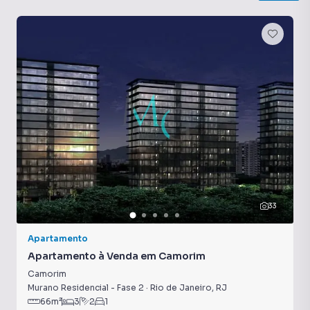
33
Apartamento
Apartamento à Venda em Camorim
Camorim
Murano Residencial - Fase 2
·
Rio de Janeiro
,
RJ
66
m²
3
2
1