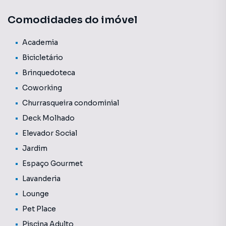
Comodidades do imóvel
Características:
• Academia
• Bicicletário
Academia
• Brinquedoteca
Bicicletário
• Churrasqueira condominial
Brinquedoteca
• Coworking
Coworking
• Deck molhado
• Elevador social
Churrasqueira condominial
• Espaço gourmet
Deck Molhado
• Jardim
Elevador Social
• Lavanderia
• Lounge
Jardim
• Pet place
Espaço Gourmet
• Piscina adulto
Lavanderia
• Piscina infantil
• Playground
Lounge
• Portaria
Pet Place
• Quadra poliesportiva
Piscina Adulto