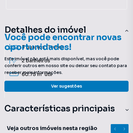
Detalhes do imóvel
Você pode encontrar novas
oportunidades!
3
quartos
(1 suíte)
Este imóvel não está mais disponível, mas você pode
2
banheiros
conferir outros em nosso site ou deixar seu contato para
receber mais informações.
60.75 m²
útil
Ver sugestões
1
vaga
Características principais
Veja outros imóveis nesta região