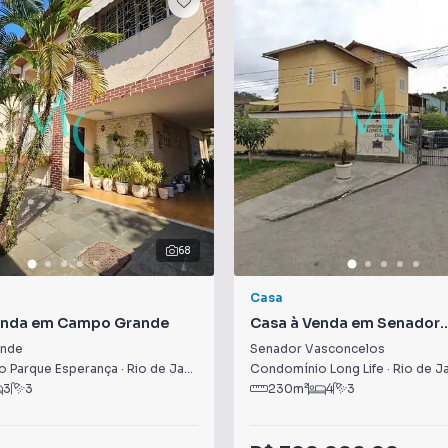
68
Casa
enda em Campo Grande
Casa à Venda em Senador
Vasconcelos
nde
Senador Vasconcelos
 Parque Esperança
·
Rio de Janeiro
,
RJ
Condomínio Long Life
·
Rio de J
3
3
230
m²
4
3