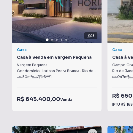
28
Casa
Casa
Casa à Venda em Vargem Pequena
Casa à V
Vargem Pequena
Campo Gra
Condomínio Horizon Pedra Branca
·
Rio de Janeiro
,
RJ
Rio de Jane
80
m²
2
3
1
247
m²
R$ 650
R$ 643.400,00
Venda
IPTU
R$ 169