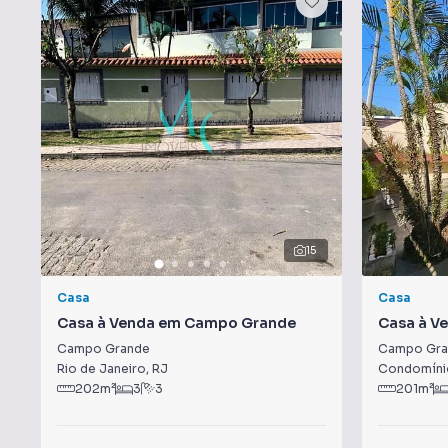
15
Casa
Casa
Casa à Venda em Campo Grande
Casa à V
Campo Grande
Campo Gra
Rio de Janeiro
,
RJ
Condomínio
202
m²
3
3
201
m²