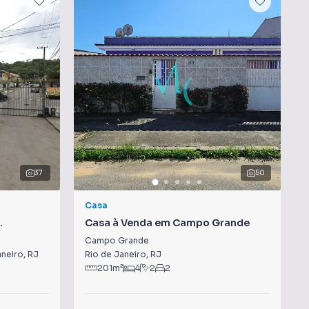
37
50
Casa
Casa à Venda em Campo Grande
Campo Grande
aneiro
,
RJ
Rio de Janeiro
,
RJ
201
m²
4
2
2