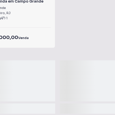
enda em Campo Grande
nde
iro
,
RJ
4
1
.000,00
Venda