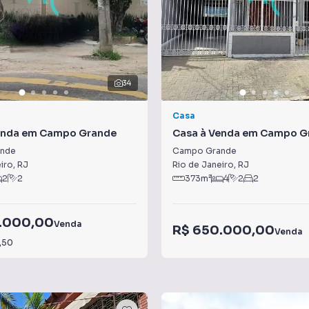
34
Casa
enda em Campo Grande
Casa à Venda em Campo G
nde
Campo Grande
iro
,
RJ
Rio de Janeiro
,
RJ
2
2
373
m²
4
2
2
.000,00
Venda
R$ 650.000,00
Venda
,50