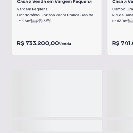
Casa à Venda em Vargem Pequena
Casa à V
Vargem Pequena
Campo Gra
Condomínio Horizon Pedra Branca
·
Rio de Janeiro
,
RJ
Rio de Jane
96
m²
2
3
1
130
m²
R$ 733.200,00
R$ 741
Venda