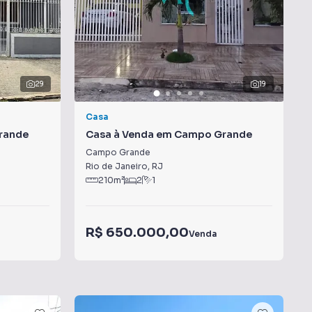
29
19
Casa
rande
Casa à Venda em Campo Grande
Campo Grande
Rio de Janeiro
,
RJ
210
m²
2
1
R$ 650.000,00
Venda