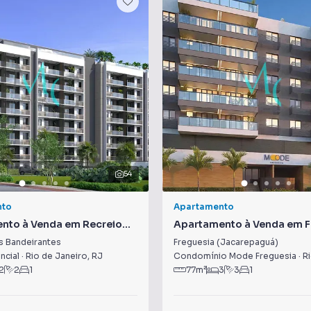
54
nto
Apartamento
nto à Venda em Recreio
Apartamento à Venda em F
eirantes
(Jacarepaguá)
s Bandeirantes
Freguesia (Jacarepaguá)
ncial
·
Rio de Janeiro
,
RJ
Condomínio Mode Freguesia
·
Ri
2
2
1
77
m²
3
3
1