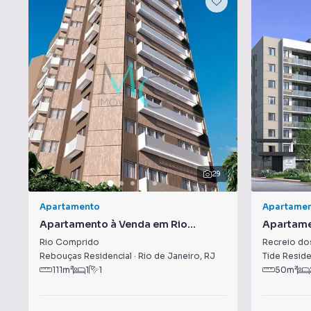
29
Apartamento
Apartame
Apartamento à Venda em Rio
Apartame
Comprido
dos Band
Rio Comprido
Recreio do
Rebouças Residencial
·
Rio de Janeiro
,
RJ
Tide Reside
111
m²
1
1
50
m²