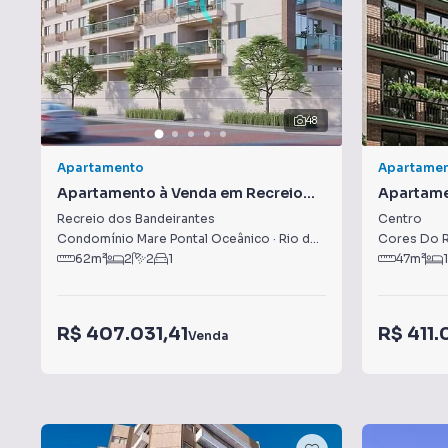
48
Apartamento
Apartame
Apartamento à Venda em Recreio
Apartame
dos Bandeirantes
Recreio dos Bandeirantes
Centro
Condomínio Mare Pontal Oceânico
·
Rio de Janeiro
,
RJ
Cores Do Ri
62
m²
2
2
1
47
m²
1
R$ 407.031,41
R$ 411
Venda