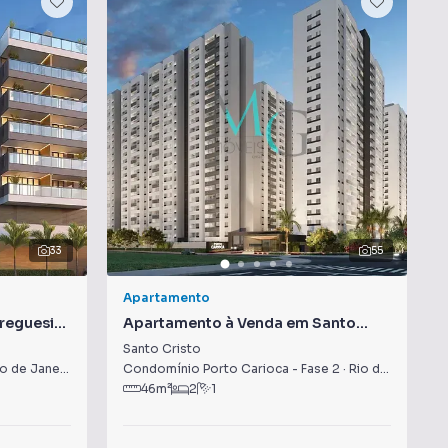
33
55
Apartamento
reguesia
Apartamento à Venda em Santo
Cristo
Santo Cristo
o de Janeiro
,
RJ
Condomínio Porto Carioca - Fase 2
·
Rio de Janeiro
,
46
m²
2
1