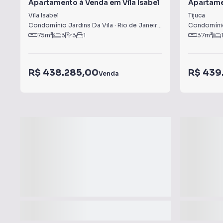
Apartamento à Venda em Vila Isabel
Apartame
Vila Isabel
Tijuca
Condomínio Jardins Da Vila
·
Rio de Janeiro
,
RJ
Condomínio
75
m²
3
3
1
37
m²
R$ 438.285,00
R$ 439
Venda