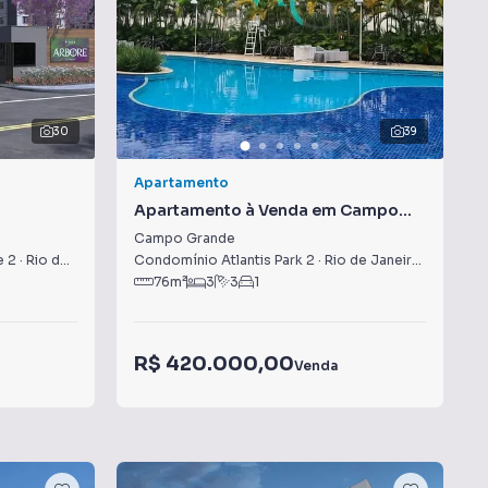
30
39
Apartamento
Apartamento à Venda em Campo
Grande
Campo Grande
e 2
·
Rio de Janeiro
,
RJ
Condomínio Atlantis Park 2
·
Rio de Janeiro
,
RJ
76
m²
3
3
1
R$ 420.000,00
Venda