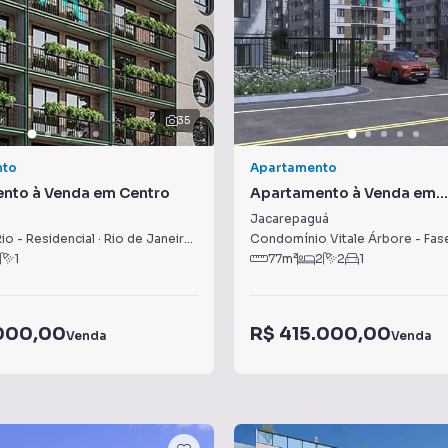
35
nto
Apartamento
nto à Venda em Centro
Apartamento à Venda em
Jacarepaguá
Jacarepaguá
o - Residencial
·
Rio de Janeiro
,
RJ
Condomínio Vitale Árbore - Fas
1
77
m²
2
2
1
.000,00
R$ 415.000,00
Venda
Venda